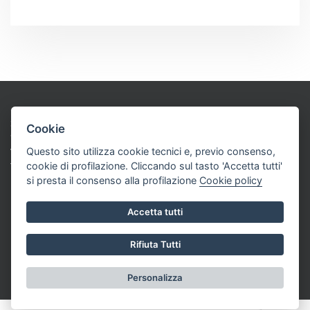
SOCIETA’ COOPERATIVA SOCIALE
Cookie
“GLI AMICI DI JIM BANDANA”
Via A. Bassignano 46 – 12100 Cuneo - Partita Iva: 02732270042
Questo sito utilizza cookie tecnici e, previo consenso,
Tel: 0171 634868 Cell: +39. 3346532444
cookie di profilazione. Cliccando sul tasto 'Accetta tutti'
info@jimbandana.it - amministrazione@jimbandana.it
si presta il consenso alla profilazione
Cookie policy
Informativa Privacy & Cookies
Area Riservata
Accetta tutti
Realizzato da Leonardo Web
Aperto dal martedì al giovedì | Mattino: 10:30 – 12:00
Rifiuta Tutti
Pomeriggio: 16:00 – 18.00
Personalizza